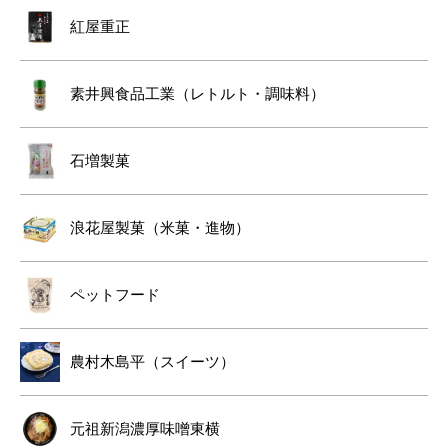
紅屋重正
素井興食品工業（レトルト・調味料）
石増製菓
浪花屋製菓（米菓・進物）
ペットフード
農村木島平（スイーツ）
元祖新潟濃厚味噌東横