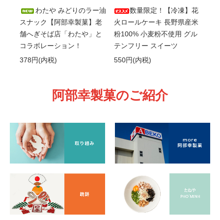
わたや みどりのラー油
数量限定！【冷凍】花
スナック【阿部幸製菓】老
火ロールケーキ 長野県産米
舗へぎそば店「わたや」と
粉100% 小麦粉不使用 グル
コラボレーション！
テンフリー スイーツ
378円(内税)
550円(内税)
阿部幸製菓のご紹介