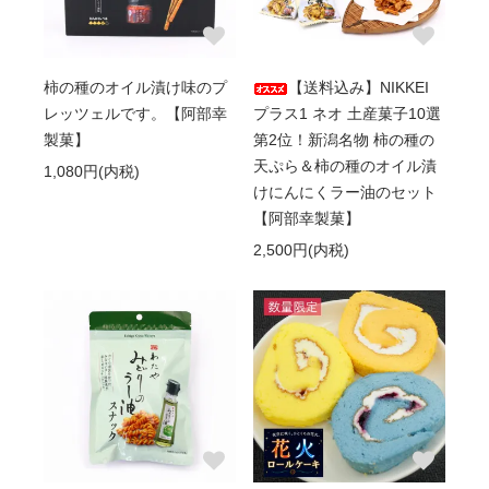
柿の種のオイル漬け味のプ
【送料込み】NIKKEI
レッツェルです。【阿部幸
プラス1 ネオ 土産菓子10選
製菓】
第2位！新潟名物 柿の種の
天ぷら＆柿の種のオイル漬
1,080円(内税)
けにんにくラー油のセット
【阿部幸製菓】
2,500円(内税)