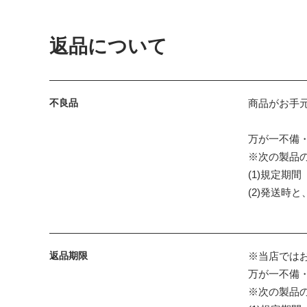
返品について
不良品
商品がお手
万が一不備
※次の製品
(1)規定期
(2)発送時
返品期限
※当店では
万が一不備
※次の製品