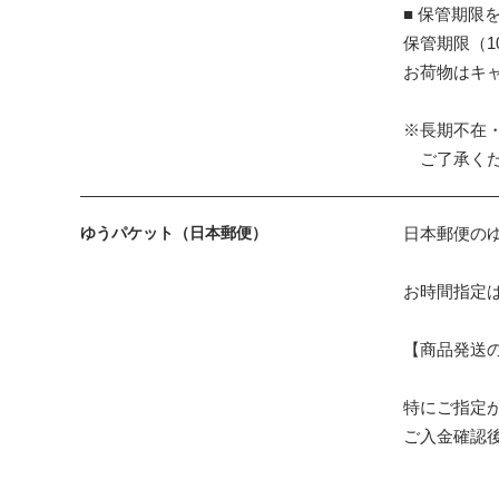
■ 保管期限
保管期限（
お荷物はキ
※長期不在
ご了承くだ
ゆうパケット（日本郵便）
日本郵便の
お時間指定
【商品発送
特にご指定
ご入金確認後