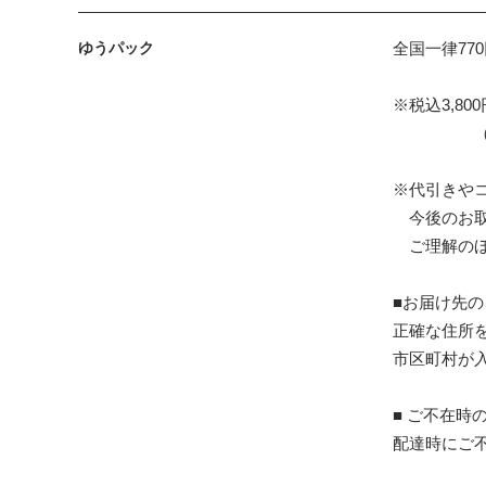
ゆうパック
全国一律77
※税込3,8
（離島･
※代引きや
今後のお取
ご理解のほ
■お届け先
正確な住所
市区町村が
■ ご不在時
配達時にご