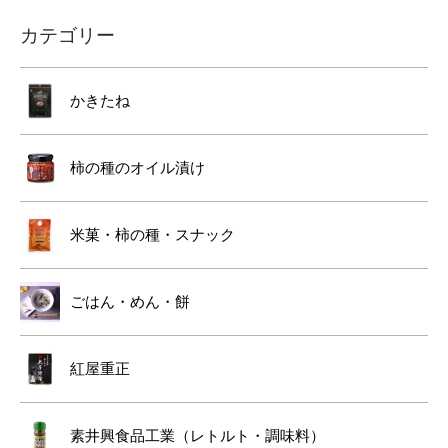
カテゴリー
かきたね
柿の種のオイル漬け
米菓・柿の種・スナック
ごはん・めん・餅
紅屋重正
素井興食品工業（レトルト・調味料）