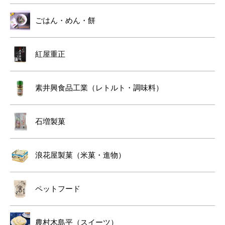
ごはん・めん・餅
紅屋重正
素井興食品工業（レトルト・調味料）
石増製菓
浪花屋製菓（米菓・進物）
ペットフード
農村木島平（スイーツ）