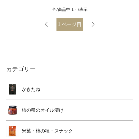
全
7
商品中
1 - 7
表示
1
ページ目
カテゴリー
かきたね
柿の種のオイル漬け
米菓・柿の種・スナック