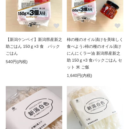
【新潟ケンベイ】新潟県産新之
柿の種のオイル漬けを美味しく
助ごはん 150ｇ×3 食 パック
食べよう♪柿の種のオイル漬け
ごはん
にんにくラー油 新潟県産新之
助 150ｇ×3 食パックごはん セ
540円(内税)
ット 米 ご飯
1,640円(内税)