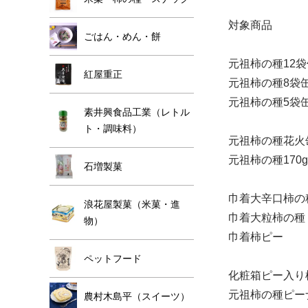
対象商品
ごはん・めん・餅
元祖柿の種12
紅屋重正
元祖柿の種8袋
元祖柿の種5袋
素井興食品工業（レトル
ト・調味料）
元祖柿の種花火
元祖柿の種170
石増製菓
巾着大辛口柿の
浪花屋製菓（米菓・進
巾着大粒柿の種
物）
巾着柿ピー
ペットフード
化粧箱ピー入り
元祖柿の種ピー
農村木島平（スイーツ）