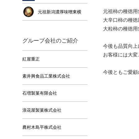
元祖柿の種徳用
元祖新潟濃厚味噌東横
大辛口柿の種徳
大粒柿の種徳用
グループ会社のご紹介
今後も品質向上
お客様には大変
紅屋重正
今後ともご愛顧
素井興食品工業株式会社
石増製菓有限会社
浪花屋製菓株式会社
農村木島平株式会社