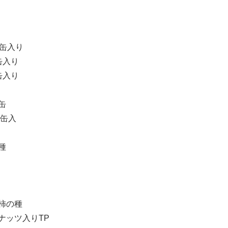
袋缶入り
缶入り
缶入り
缶
g缶入
種
柿の種
ナッツ入りTP