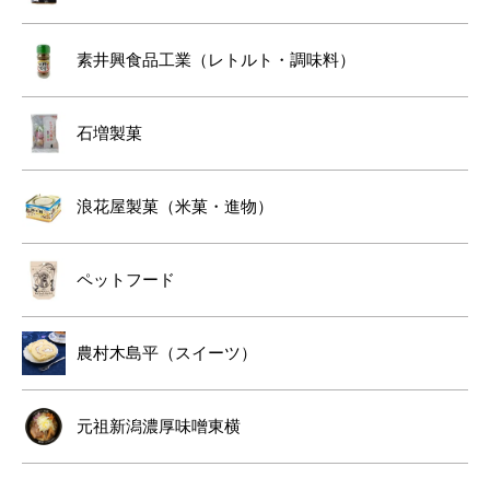
素井興食品工業（レトルト・調味料）
石増製菓
浪花屋製菓（米菓・進物）
ペットフード
農村木島平（スイーツ）
元祖新潟濃厚味噌東横