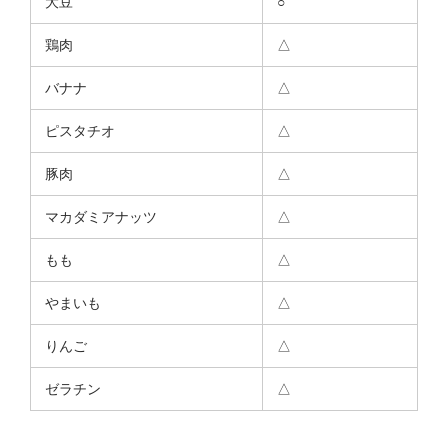
大豆
○
鶏肉
△
バナナ
△
ピスタチオ
△
豚肉
△
マカダミアナッツ
△
もも
△
やまいも
△
りんご
△
ゼラチン
△