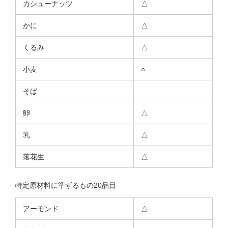
カシューナッツ
△
かに
△
くるみ
△
小麦
○
そば
卵
△
乳
△
落花生
△
特定原材料に準ずるもの20品目
アーモンド
△