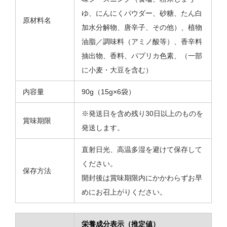
ゆ、にんにくパウダー、砂糖、たん白
原材料名
加水分解物、唐辛子、その他）、植物
油脂／調味料（アミノ酸等）、香辛料
抽出物、香料、パプリカ色素、（一部
に小麦・大豆を含む）
内容量
90g（15g×6袋）
※発送日を含め残り30日以上のものを
賞味期限
発送します。
直射日光、高温多湿を避けて保存して
ください。
保存方法
開封後は賞味期限内にかかわらずお早
めにお召上がりください。
栄養成分表示（推定値）