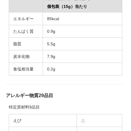
個包装（15g）当たり
エネルギー
85kcal
たんぱく質
0.9g
脂質
5.5g
炭水化物
7.9g
食塩相当量
0.2g
アレルギー物質29品目
特定原材料9品目
えび
△