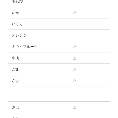
あわび
いか
△
いくら
オレンジ
キウイフルーツ
△
牛肉
△
ごま
△
さけ
△
さば
△