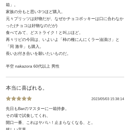
箱」。
家族の分もと思い3つほど購入。
元々プリッツは好物だが、なぜかチョコポッキーは口に合わなか
った(チョコは好物なのだが)
食べてみて、どストライク！と叫ぶほど。
再々リピの今回は、いよいよ「柿の種にんにくラー油漬け」と
「同 激辛」も購入。
長いお付き合いを願いたいものだ。
半空 nakazora 60代以上 男性
本当に喜ばれる。
2023/05/03 15:38:14
先日もBarのマスターに一箱持参。
その場で試食してくれ、
開口一番、これはヤバい！止まらなくなる、と。
嬉しい言葉。