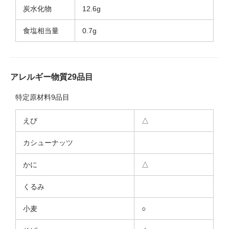
炭水化物
12.6g
食塩相当量
0.7g
アレルギー物質29品目
特定原材料9品目
えび
△
カシューナッツ
かに
△
くるみ
小麦
○