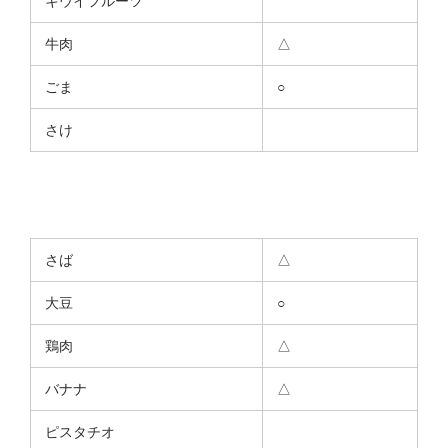
キウイフルーツ
牛肉
△
ごま
○
さけ
さば
△
大豆
○
鶏肉
△
バナナ
△
ピスタチオ