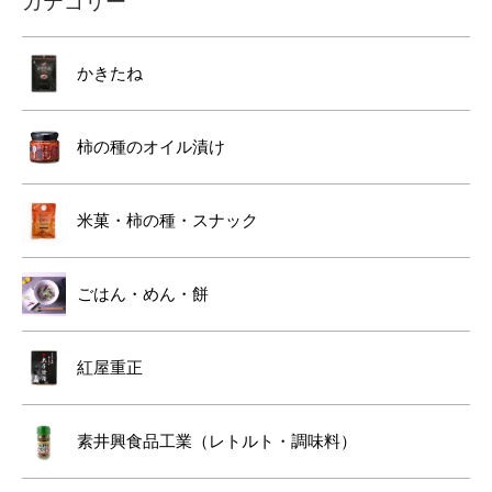
カテゴリー
かきたね
柿の種のオイル漬け
米菓・柿の種・スナック
ごはん・めん・餅
紅屋重正
素井興食品工業（レトルト・調味料）