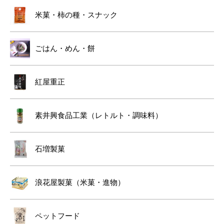
米菓・柿の種・スナック
ごはん・めん・餅
紅屋重正
素井興食品工業（レトルト・調味料）
石増製菓
浪花屋製菓（米菓・進物）
ペットフード