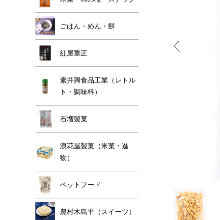
ごはん・めん・餅
紅屋重正
素井興食品工業（レトル
ト・調味料）
石増製菓
浪花屋製菓（米菓・進
物）
ペットフード
農村木島平（スイーツ）