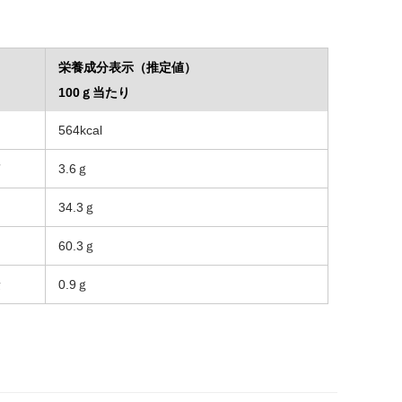
栄養成分表示（推定値）
100ｇ当たり
ー
564kcal
質
3.6ｇ
34.3ｇ
60.3ｇ
量
0.9ｇ