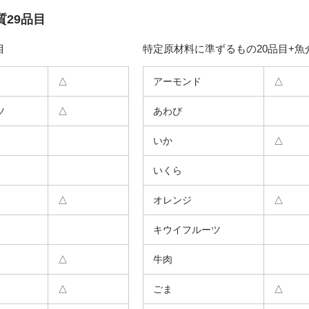
29品目
目
特定原材料に準ずるもの20品目+魚
△
アーモンド
△
ツ
△
あわび
いか
△
いくら
△
オレンジ
△
キウイフルーツ
△
牛肉
△
ごま
△