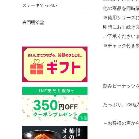
ステーキてっぺい
他の商品を同時
※徳用シリーズ
右門明治堂
即時にお手続き完
ご了承ください
※チャック付き
刻みピーナッツ
たっぷり、220
～お客様の声か