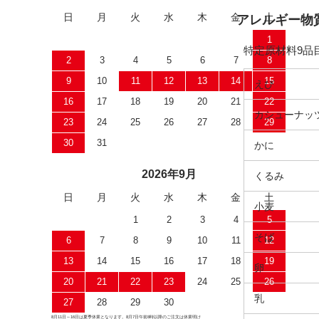
日
月
火
水
木
金
土
アレルギー物質
1
特定原材料9品
2
3
4
5
6
7
8
9
10
11
12
13
14
15
えび
16
17
18
19
20
21
22
カシューナッ
23
24
25
26
27
28
29
30
31
かに
2026年9月
くるみ
日
月
火
水
木
金
土
小麦
1
2
3
4
5
そば
6
7
8
9
10
11
12
13
14
15
16
17
18
19
卵
20
21
22
23
24
25
26
乳
27
28
29
30
8月11日～16日は夏季休業となります。8月7日午前8時以降のご注文は休業明け