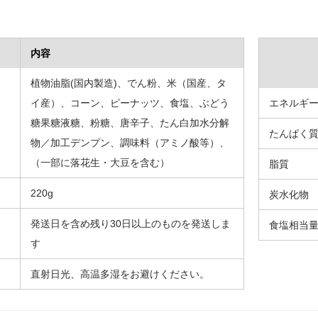
内容
植物油脂(国内製造)、でん粉、米（国産、タ
イ産）、コーン、ピーナッツ、食塩、ぶどう
エネルギ
糖果糖液糖、粉糖、唐辛子、たん白加水分解
たんぱく
物／加工デンプン、調味料（アミノ酸等）、
（一部に落花生・大豆を含む）
脂質
220g
炭水化物
発送日を含め残り30日以上のものを発送しま
食塩相当
す
直射日光、高温多湿をお避けください。