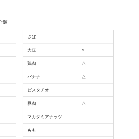
介類
さば
大豆
○
鶏肉
△
バナナ
△
ピスタチオ
豚肉
△
マカダミアナッツ
もも