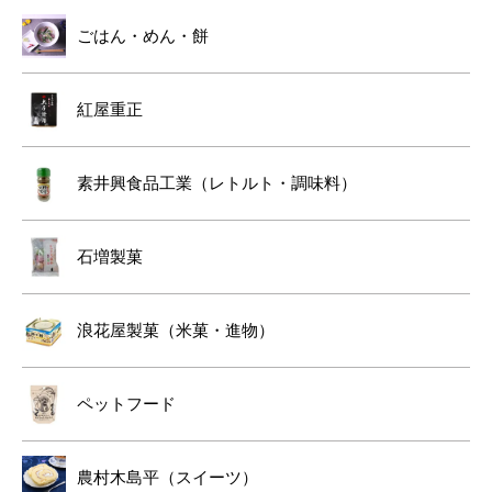
ごはん・めん・餅
紅屋重正
素井興食品工業（レトルト・調味料）
石増製菓
浪花屋製菓（米菓・進物）
ペットフード
農村木島平（スイーツ）