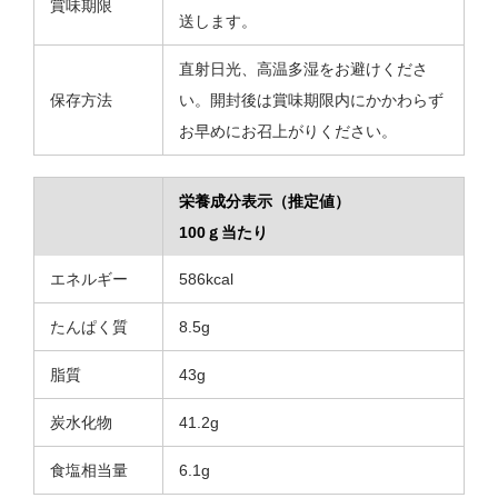
賞味期限
送します。
直射日光、高温多湿をお避けくださ
保存方法
い。開封後は賞味期限内にかかわらず
お早めにお召上がりください。
栄養成分表示（推定値）
100ｇ当たり
エネルギー
586kcal
たんぱく質
8.5g
脂質
43g
炭水化物
41.2g
食塩相当量
6.1g