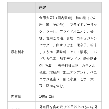
内容
食用大豆油(国内製造)、柿の種（でん
粉、米、その他）、フライドガーリッ
ク、ラー油、フライドオニオン、砂
糖、食用ごま油、食塩、コチュジャン
パウダー、白すりごま、唐辛子、粉末
原材料名
しょうゆ／調味料（アミノ酸等）、パ
プリカ色素、加工デンプン、酸化防止
剤（V.E）、香辛料抽出物、カラメル
色素、増粘剤（加工デンプン）、ベニ
コウジ色素（一部に小麦・ごま・大
豆・豚肉を含む）
内容量
160g×2個
発送日を含め残り90日以上のものを発