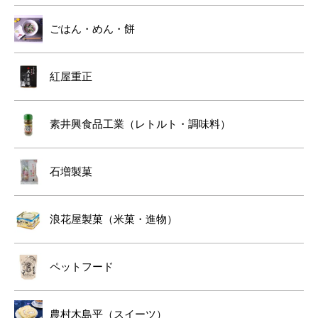
ごはん・めん・餅
紅屋重正
素井興食品工業（レトルト・調味料）
石増製菓
浪花屋製菓（米菓・進物）
ペットフード
農村木島平（スイーツ）