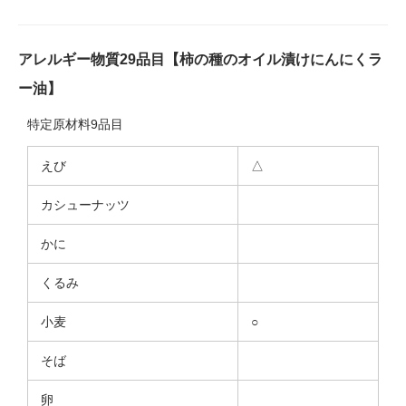
アレルギー物質29品目【柿の種のオイル漬けにんにくラ
ー油】
特定原材料9品目
えび
△
カシューナッツ
かに
くるみ
小麦
○
そば
卵