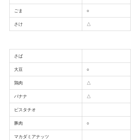
ごま
○
さけ
△
さば
大豆
○
鶏肉
△
バナナ
△
ピスタチオ
豚肉
○
マカダミアナッツ