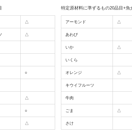
目
特定原材料に準ずるもの20品目+魚
△
アーモンド
△
ツ
△
あわび
いか
△
いくら
○
オレンジ
△
キウイフルーツ
△
牛肉
○
ごま
△
△
さけ