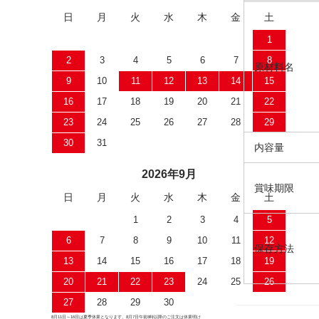
日
月
火
水
木
金
土
1
2
3
4
5
6
7
8
原材料名
9
10
11
12
13
14
15
16
17
18
19
20
21
22
23
24
25
26
27
28
29
30
31
内容量
2026年9月
賞味期限
日
月
火
水
木
金
土
1
2
3
4
5
6
7
8
9
10
11
12
保存方法
13
14
15
16
17
18
19
20
21
22
23
24
25
26
27
28
29
30
8月11日～16日は夏季休業となります。8月7日午前8時以降のご注文は休業明け