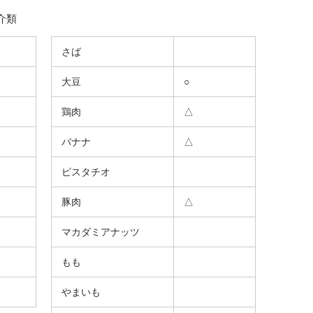
介類
さば
大豆
○
鶏肉
△
バナナ
△
ピスタチオ
豚肉
△
マカダミアナッツ
もも
やまいも