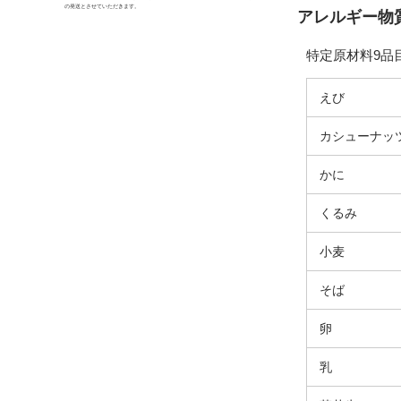
の発送とさせていただきます。
アレルギー物質
特定原材料9品
えび
カシューナッ
かに
くるみ
小麦
そば
卵
乳