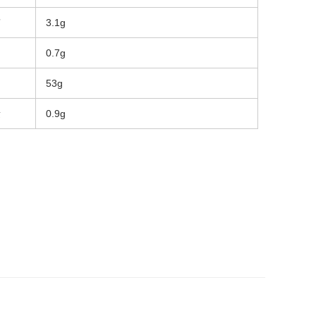
質
3.1g
0.7g
53g
量
0.9g