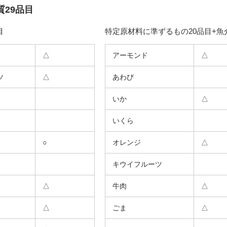
29品目
目
特定原材料に準ずるもの20品目+魚
△
アーモンド
△
ツ
△
あわび
いか
△
いくら
○
オレンジ
△
キウイフルーツ
△
牛肉
△
△
ごま
△