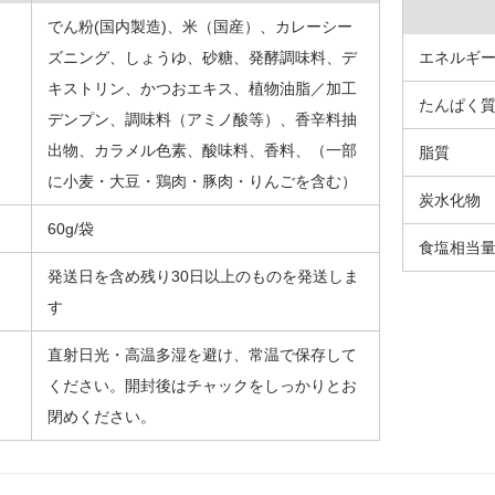
でん粉(国内製造)、米（国産）、カレーシー
ズニング、しょうゆ、砂糖、発酵調味料、デ
エネルギ
キストリン、かつおエキス、植物油脂／加工
たんぱく
デンプン、調味料（アミノ酸等）、香辛料抽
出物、カラメル色素、酸味料、香料、（一部
脂質
に小麦・大豆・鶏肉・豚肉・りんごを含む）
炭水化物
60g/袋
食塩相当
発送日を含め残り30日以上のものを発送しま
す
直射日光・高温多湿を避け、常温で保存して
ください。開封後はチャックをしっかりとお
閉めください。