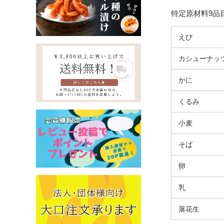
特定原材料9品
えび
カシューナッ
かに
くるみ
小麦
そば
卵
乳
落花生