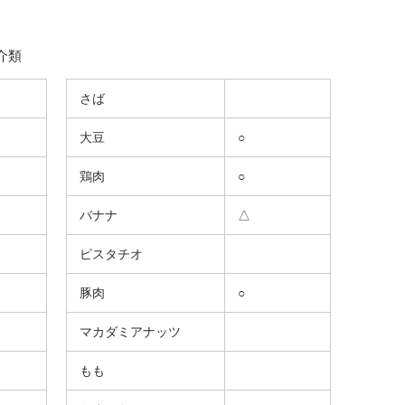
介類
さば
大豆
○
鶏肉
○
バナナ
△
ピスタチオ
豚肉
○
マカダミアナッツ
もも