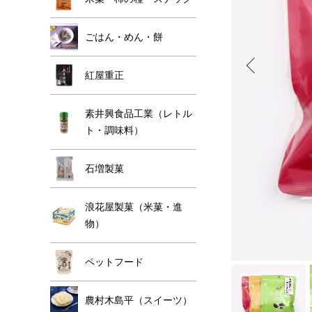
ごはん・めん・餅
紅屋重正
素井興食品工業（レトル
ト・調味料）
石増製菓
浪花屋製菓（米菓・進
物）
ペットフード
農村木島平（スイーツ）