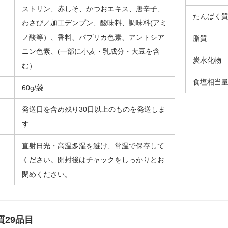
ストリン、赤しそ、かつおエキス、唐辛子、
たんぱく
わさび／加工デンプン、酸味料、調味料(アミ
ノ酸等）、香料、パプリカ色素、アントシア
脂質
ニン色素、(一部に小麦・乳成分・大豆を含
炭水化物
む）
食塩相当
60g/袋
発送日を含め残り30日以上のものを発送しま
す
直射日光・高温多湿を避け、常温で保存して
ください。開封後はチャックをしっかりとお
閉めください。
29品目