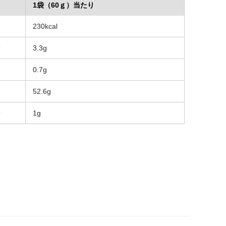
1袋（60ｇ）当たり
ー
230kcal
質
3.3g
0.7g
52.6g
量
1g