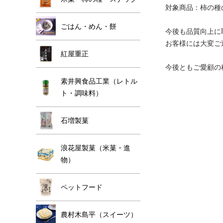
対象商品：柿の種
ごはん・めん・餅
今後も品質向上に
お客様には大変ご
紅屋重正
今後ともご愛顧の
素井興食品工業（レトル
ト・調味料）
石増製菓
浪花屋製菓（米菓・進
物）
ペットフード
農村木島平（スイーツ）