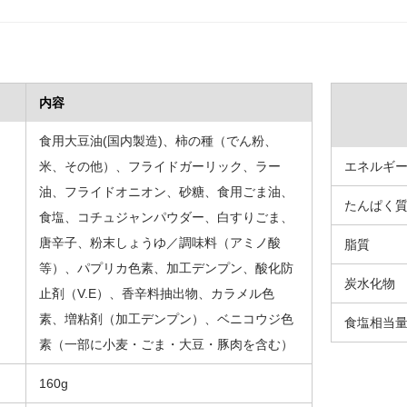
内容
食用大豆油(国内製造)、柿の種（でん粉、
米、その他）、フライドガーリック、ラー
エネルギ
油、フライドオニオン、砂糖、食用ごま油、
たんぱく
食塩、コチュジャンパウダー、白すりごま、
唐辛子、粉末しょうゆ／調味料（アミノ酸
脂質
等）、パプリカ色素、加工デンプン、酸化防
炭水化物
止剤（V.E）、香辛料抽出物、カラメル色
素、増粘剤（加工デンプン）、ベニコウジ色
食塩相当
素（一部に小麦・ごま・大豆・豚肉を含む）
160g