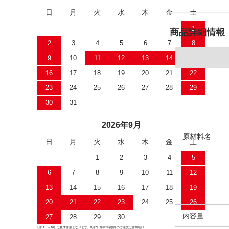
日
月
火
水
木
金
土
1
商品詳細情報
2
3
4
5
6
7
8
9
10
11
12
13
14
15
16
17
18
19
20
21
22
23
24
25
26
27
28
29
30
31
2026年9月
原材料名
日
月
火
水
木
金
土
1
2
3
4
5
6
7
8
9
10
11
12
13
14
15
16
17
18
19
20
21
22
23
24
25
26
内容量
27
28
29
30
8月11日～16日は夏季休業となります。8月7日午前8時以降のご注文は休業明け