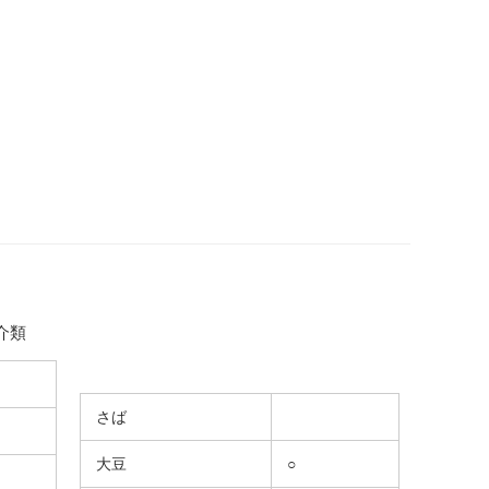
介類
さば
大豆
○