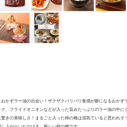
とおかずラー油の出会い！ザクザクパリパリ食感が癖になるおかず
ック、フライドオニオンなどが入った旨みたっぷりのラー油の中に
は驚きの美味しさ！まるごと入った柿の種は湿気ていると思われそ
召し上がりいただける、新しい柿の種です。