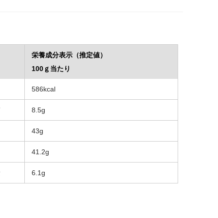
栄養成分表示（推定値）
100ｇ当たり
ー
586kcal
質
8.5g
43g
41.2g
量
6.1g