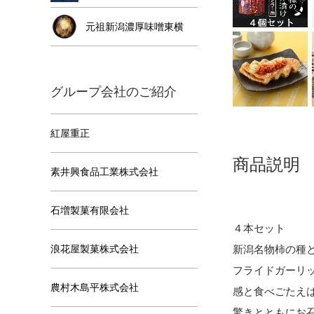
元祖新潟濃厚味噌東横
グループ会社のご紹介
紅屋重正
商品説明
素井興食品工業株式会社
石増製菓有限会社
４本セット
浪花屋製菓株式会社
新潟名物柿の種
フライドガーリ
農村木島平株式会社
感と食べごたえ
驚きとともにお