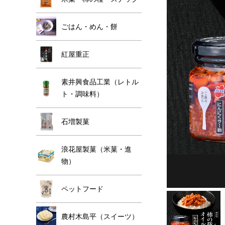
ごはん・めん・餅
紅屋重正
素井興食品工業（レトル
ト・調味料）
石増製菓
浪花屋製菓（米菓・進
物）
ペットフード
農村木島平（スイーツ）