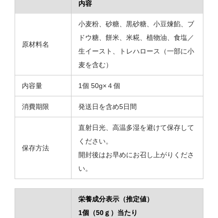
内容
小麦粉、砂糖、黒砂糖、小豆煉餡、ブ
ドウ糖、餅米、米糀、植物油、食塩／
原材料名
生イースト、トレハロース（一部に小
麦を含む）
内容量
1個 50g×４個
消費期限
発送日を含め5日間
直射日光、高温多湿を避けて保存して
ください。
保存方法
開封後はお早めにお召し上がりくださ
い。
栄養成分表示（推定値）
1個（50ｇ）当たり