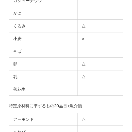
カシューナッツ
かに
くるみ
△
小麦
○
そば
卵
△
乳
△
落花生
特定原材料に準ずるもの20品目+魚介類
アーモンド
△
あわび