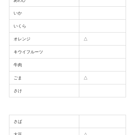
いか
いくら
オレンジ
△
キウイフルーツ
牛肉
ごま
△
さけ
さば
大豆
△