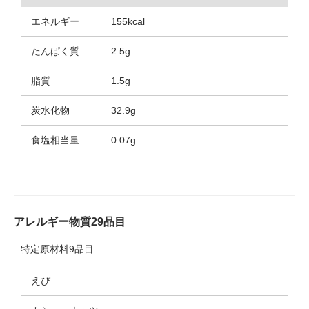
エネルギー
155kcal
たんぱく質
2.5g
脂質
1.5g
炭水化物
32.9g
食塩相当量
0.07g
アレルギー物質29品目
特定原材料9品目
えび