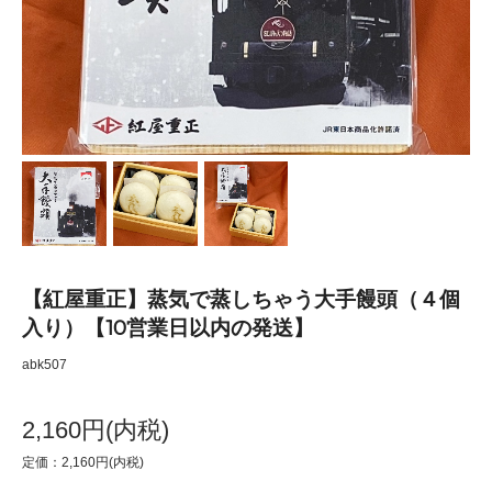
【紅屋重正】蒸気で蒸しちゃう大手饅頭（４個
入り）【10営業日以内の発送】
abk507
2,160円(内税)
定価：2,160円(内税)