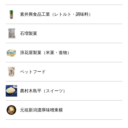
素井興食品工業（レトルト・調味料）
石増製菓
浪花屋製菓（米菓・進物）
ペットフード
農村木島平（スイーツ）
元祖新潟濃厚味噌東横