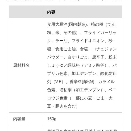
内容
食用大豆油(国内製造)、柿の種（でん
粉、米、その他）、フライドガーリッ
ク、ラー油、フライドオニオン、砂
糖、食用ごま油、食塩、コチュジャン
パウダー、白すりごま、唐辛子、粉末
原材料名
しょうゆ／調味料（アミノ酸等）、パ
プリカ色素、加工デンプン、酸化防止
剤（V.E）、香辛料抽出物、カラメル
色素、増粘剤（加工デンプン）、ベニ
コウジ色素（一部に小麦・ごま・大
豆・豚肉を含む）
内容量
160g