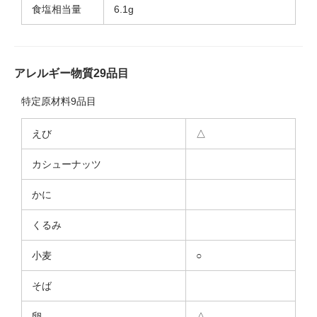
食塩相当量
6.1g
アレルギー物質29品目
特定原材料9品目
えび
△
カシューナッツ
かに
くるみ
小麦
○
そば
卵
△