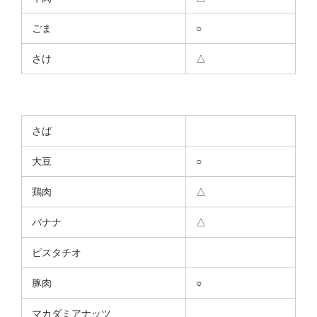
ごま
○
さけ
△
さば
大豆
○
鶏肉
△
バナナ
△
ピスタチオ
豚肉
○
マカダミアナッツ