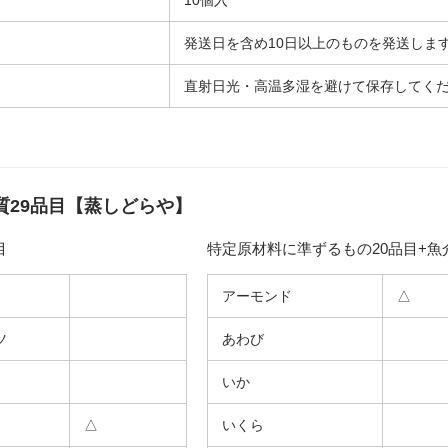
10個入
発送日を含め10日以上のものを発送しま
直射日光・高温多湿を避けて保存してく
質29品目【蒸しどらや】
目
特定原材料に準ずるもの20品目+魚
アーモンド
△
ツ
あわび
いか
△
いくら