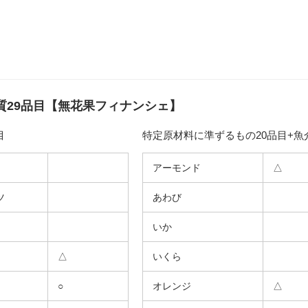
質29品目【無花果フィナンシェ】
目
特定原材料に準ずるもの20品目+魚
アーモンド
△
ツ
あわび
いか
△
いくら
○
オレンジ
△