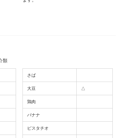
介類
さば
大豆
△
鶏肉
バナナ
ピスタチオ