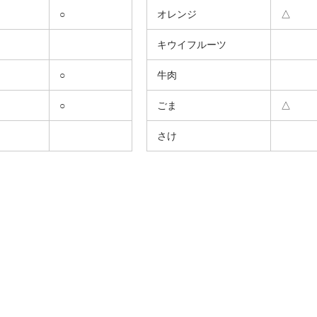
○
オレンジ
△
キウイフルーツ
○
牛肉
○
ごま
△
さけ