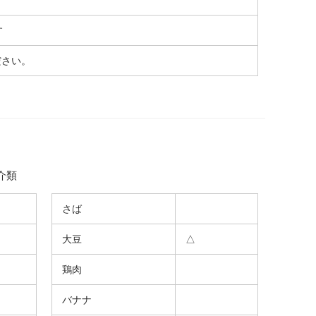
す
ださい。
介類
さば
大豆
△
鶏肉
バナナ