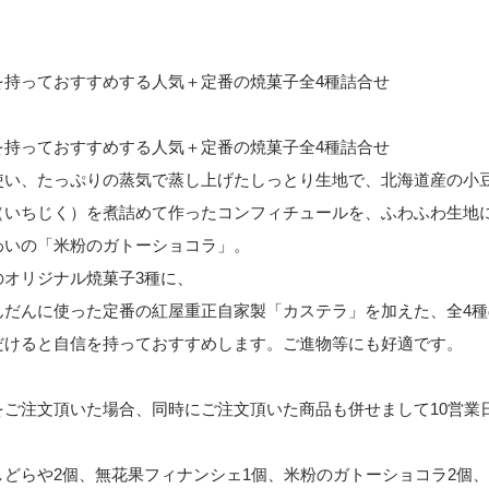
を持っておすすめする人気＋定番の焼菓子全4種詰合せ
を持っておすすめする人気＋定番の焼菓子全4種詰合せ
使い、たっぷりの蒸気で蒸し上げたしっとり生地で、北海道産の小
（いちじく）を煮詰めて作ったコンフィチュールを、ふわふわ生地
わいの「米粉のガトーショコラ」。
のオリジナル焼菓子3種に、
んだんに使った定番の紅屋重正自家製「カステラ」を加えた、全4
だけると自信を持っておすすめします。ご進物等にも好適です。
をご注文頂いた場合、同時にご注文頂いた商品も併せまして10営業
どらや2個、無花果フィナンシェ1個、米粉のガトーショコラ2個、