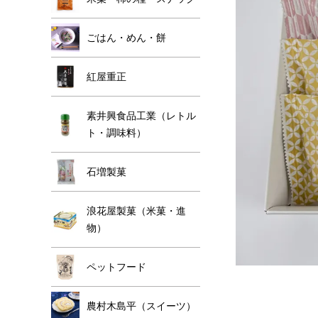
ごはん・めん・餅
紅屋重正
素井興食品工業（レトル
ト・調味料）
石増製菓
浪花屋製菓（米菓・進
物）
ペットフード
農村木島平（スイーツ）