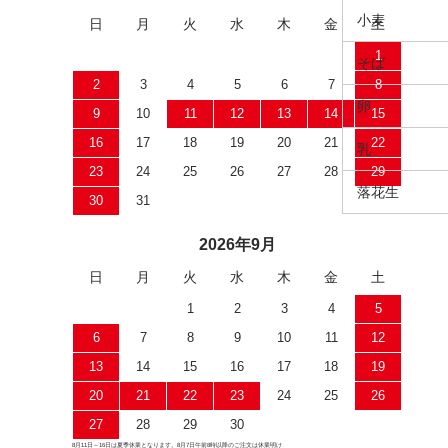
小麦
日
月
火
水
木
金
土
1
そば
2
3
4
5
6
7
8
卵
9
10
11
12
13
14
15
16
17
18
19
20
21
22
乳
23
24
25
26
27
28
29
落花生
30
31
2026年9月
日
月
火
水
木
金
土
1
2
3
4
5
6
7
8
9
10
11
12
13
14
15
16
17
18
19
20
21
22
23
24
25
26
27
28
29
30
8月11日～16日は夏季休業となります。8月7日午前8時以降のご注文は休業明け