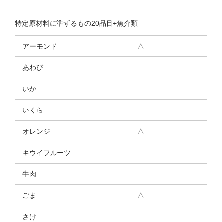
特定原材料に準ずるもの20品目+魚介類
アーモンド
△
あわび
いか
いくら
オレンジ
△
キウイフルーツ
牛肉
ごま
△
さけ