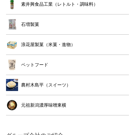
素井興食品工業（レトルト・調味料）
石増製菓
浪花屋製菓（米菓・進物）
ペットフード
農村木島平（スイーツ）
元祖新潟濃厚味噌東横