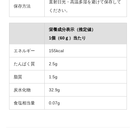
直射日光・高温多湿を避けて保存して
保存方法
ください。
栄養成分表示（推定値）
1個（60ｇ）当たり
エネルギー
155kcal
たんぱく質
2.5g
脂質
1.5g
炭水化物
32.9g
食塩相当量
0.07g