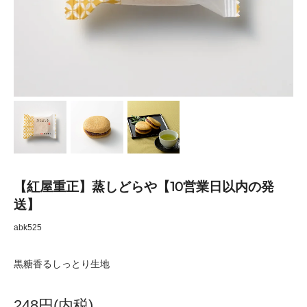
【紅屋重正】蒸しどらや【10営業日以内の発
送】
abk525
黒糖香るしっとり生地
248円(内税)