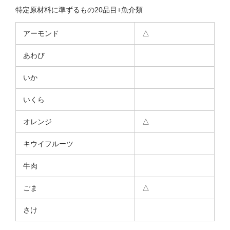
特定原材料に準ずるもの20品目+魚介類
アーモンド
△
あわび
いか
いくら
オレンジ
△
キウイフルーツ
牛肉
ごま
△
さけ