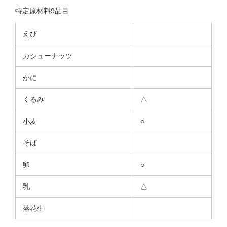
特定原材料9品目
えび
カシューナッツ
かに
くるみ
△
小麦
○
そば
卵
○
乳
△
落花生