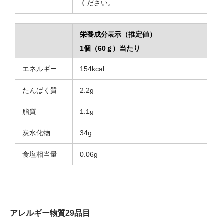
ください。
栄養成分表示（推定値）
1個（60ｇ）当たり
エネルギー
154kcal
たんぱく質
2.2g
脂質
1.1g
炭水化物
34g
食塩相当量
0.06g
アレルギー物質29品目