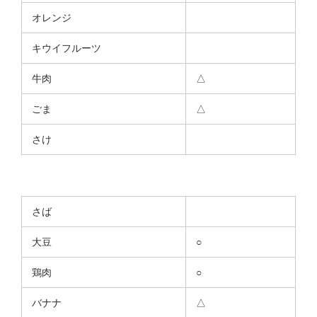
オレンジ
キウイフルーツ
牛肉
△
ごま
△
さけ
さば
大豆
○
鶏肉
○
バナナ
△