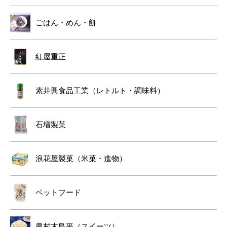
ごはん・めん・餅
紅屋重正
素井興食品工業（レトルト・調味料）
石増製菓
浪花屋製菓（米菓・進物）
ペットフード
農村木島平（スイーツ）