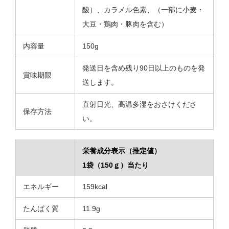
酸）、カラメル色素、（一部に小麦・
大豆・鶏肉・豚肉を含む）
内容量
150g
発送日を含め残り90日以上のものを発
賞味期限
送します。
直射日光、高温多湿をおさけくださ
保存方法
い。
栄養成分表示（推定値）
1袋（150ｇ）当たり
エネルギー
159kcal
たんぱく質
11.9g