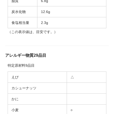
脂質
6.8g
炭水化物
12.6g
食塩相当量
2.3g
（この表示値は、目安です。）
アレルギー物質29品目
特定原材料9品目
えび
△
カシューナッツ
かに
小麦
○