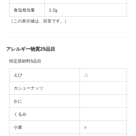
食塩相当量
1.2g
（この表示値は、目安です。）
アレルギー物質29品目
特定原材料9品目
えび
△
カシューナッツ
かに
くるみ
小麦
○