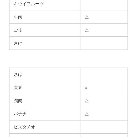
キウイフルーツ
牛肉
△
ごま
△
さけ
さば
大豆
○
鶏肉
△
バナナ
△
ピスタチオ