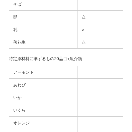
そば
卵
△
乳
○
落花生
△
特定原材料に準ずるもの20品目+魚介類
アーモンド
あわび
いか
いくら
オレンジ