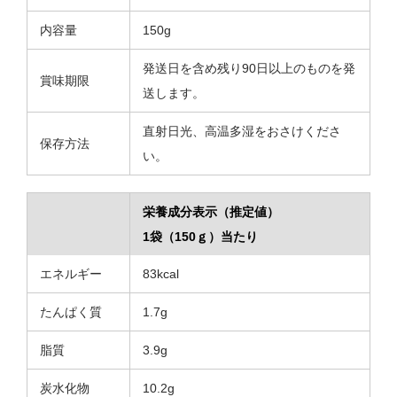
内容量
150g
発送日を含め残り90日以上のものを発
賞味期限
送します。
直射日光、高温多湿をおさけくださ
保存方法
い。
栄養成分表示（推定値）
1袋（150ｇ）当たり
エネルギー
83kcal
たんぱく質
1.7g
脂質
3.9g
炭水化物
10.2g