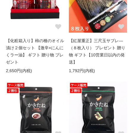
【化粧箱入り】柿の種のオイル
【紅屋重正】三尺玉サブレ―
漬け２個セット 【激辛×にんに
（８枚入り） プレゼント 贈り
くラー油】 ギフト 贈り物 プレ
物 ギフト【10営業日以内の発
ゼント
送】
2,650円(内税)
1,792円(内税)