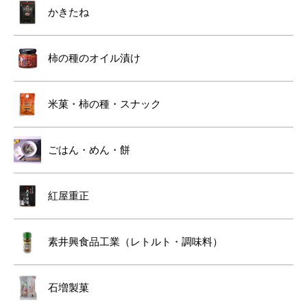
かきたね
柿の種のオイル漬け
米菓・柿の種・スナック
ごはん・めん・餅
紅屋重正
素井興食品工業（レトルト・調味料）
石増製菓