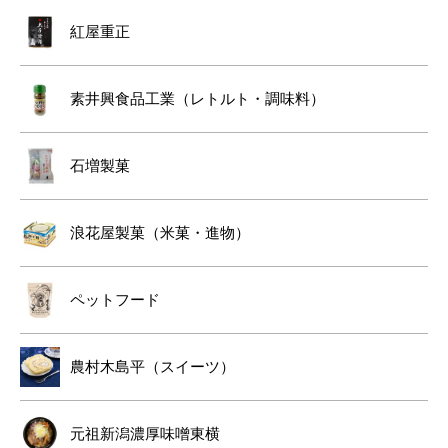
紅屋重正
素井興食品工業（レトルト・調味料）
石増製菓
浪花屋製菓（米菓・進物）
ペットフード
農村木島平（スイーツ）
元祖新潟濃厚味噌東横