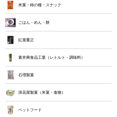
米菓・柿の種・スナック
ごはん・めん・餅
紅屋重正
素井興食品工業（レトルト・調味料）
石増製菓
浪花屋製菓（米菓・進物）
ペットフード