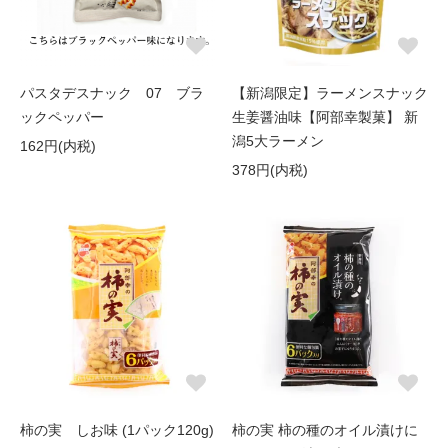
パスタデスナック 07 ブラ
【新潟限定】ラーメンスナック
ックペッパー
生姜醤油味【阿部幸製菓】 新
潟5大ラーメン
162円(内税)
378円(内税)
柿の実 しお味 (1パック120g)
柿の実 柿の種のオイル漬けに