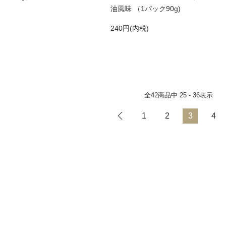
油風味 （1パック90g)
240円(内税)
全
42
商品中
25 - 36
表示
1
2
3
4