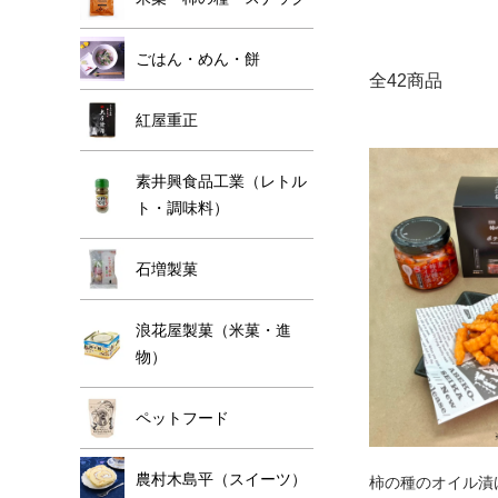
ごはん・めん・餅
全42商品
紅屋重正
素井興食品工業（レトル
ト・調味料）
石増製菓
浪花屋製菓（米菓・進
物）
ペットフード
農村木島平（スイーツ）
柿の種のオイル漬