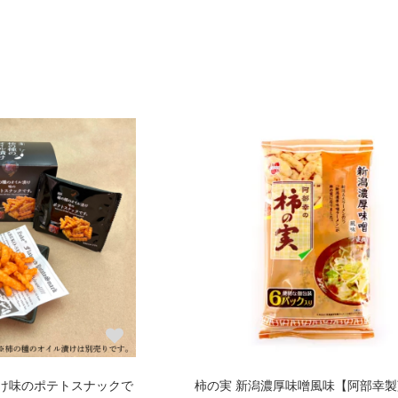
け味のポテトスナックで
柿の実 新潟濃厚味噌風味【阿部幸