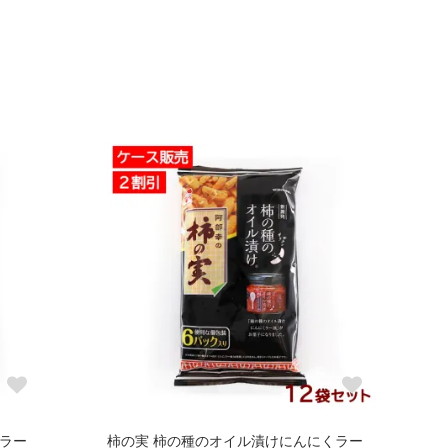
くラー
柿の実 柿の種のオイル漬けにんにくラー