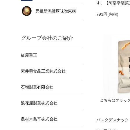
す。【阿部幸製菓
元祖新潟濃厚味噌東横
793円(内税)
グループ会社のご紹介
紅屋重正
素井興食品工業株式会社
石増製菓有限会社
浪花屋製菓株式会社
農村木島平株式会社
パスタデスナック