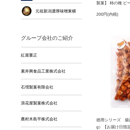
製菓】 柿の種 ピ
元祖新潟濃厚味噌東横
200円(内税)
グループ会社のご紹介
紅屋重正
素井興食品工業株式会社
石増製菓有限会社
浪花屋製菓株式会社
農村木島平株式会社
徳用シリーズ 揚げ
g）【お届け日指