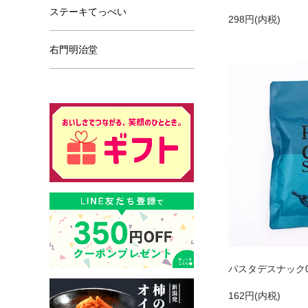
ステーキてっぺい
298円(内税)
右門明治堂
パスタデスナック
162円(内税)