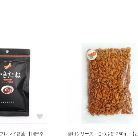
01ブレンド醤油 【阿部幸
徳用シリーズ こつぶ餅 250g 【