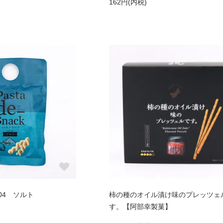
162円(内税)
04 ソルト
柿の種のオイル漬け味のプレッツェ
す。【阿部幸製菓】