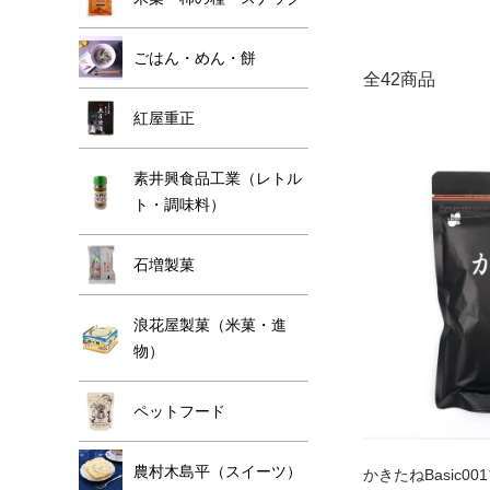
ごはん・めん・餅
全42商品
紅屋重正
素井興食品工業（レトル
ト・調味料）
石増製菓
浪花屋製菓（米菓・進
物）
ペットフード
農村木島平（スイーツ）
かきたねBasic0