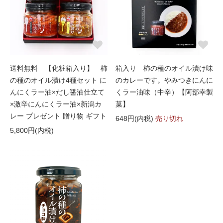
送料無料 【化粧箱入り】 柿
箱入り 柿の種のオイル漬け味
の種のオイル漬け4種セット に
のカレーです。やみつきにんに
んにくラー油×だし醤油仕立て
くラー油味（中辛）【阿部幸製
×激辛にんにくラー油×新潟カ
菓】
レー プレゼント 贈り物 ギフト
648円(内税)
売り切れ
5,800円(内税)