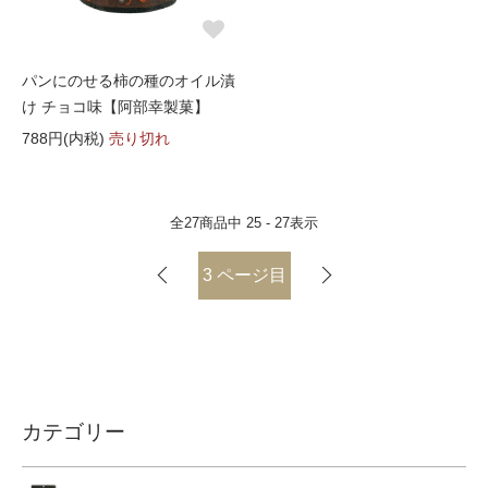
パンにのせる柿の種のオイル漬
け チョコ味【阿部幸製菓】
788円(内税)
売り切れ
全
27
商品中
25 - 27
表示
3
ページ目
カテゴリー