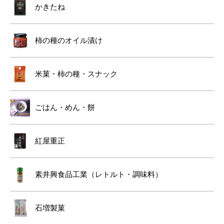
かきたね
柿の種のオイル漬け
米菓・柿の種・スナック
ごはん・めん・餅
紅屋重正
素井興食品工業（レトルト・調味料）
石増製菓